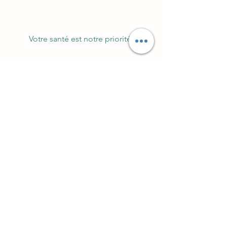
Votre santé est notre priorité.
©2021 par Pharmacie Themlin.
Abonnez-vous à notre
newsletter
conseils, recettes, astuces et
ag
enda
E-mail
Prénom