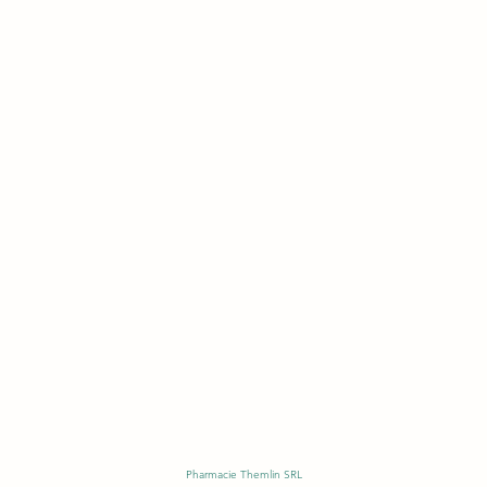
Pharmacie Themlin SRL