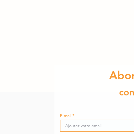
Abon
cons
E-mail