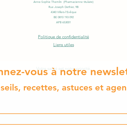
Anne-Sophie Themlin (Pharmacienne titulaire)
Rue Joseph Dethier, 9B
4340 Villers-l'Evêque
BE 0810 193 092
APB 653001
Politique de confidentialité
Liens utiles
nez-vous à notre newsle
Votre santé est notre priorité.
eils, recettes, astuces et ag
en
©2021 par Pharmacie Themlin.