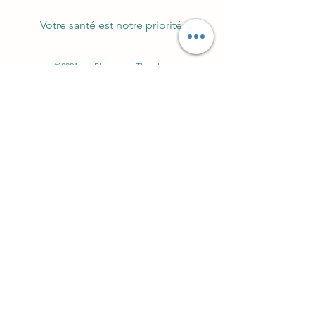
Votre santé est notre priorité.
©2021 par Pharmacie Themlin.
Abonnez-vous à notre
newsletter
conseils, recettes, astuces et
ag
enda
E-mail
Prénom
S'inscrire