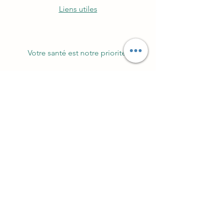
Liens utiles
Votre santé est notre priorité.
©2021 par Pharmacie Themlin.
Abonnez-vous à notre
newsletter
conseils, recettes, astuces et
ag
enda
E-mail
Prénom