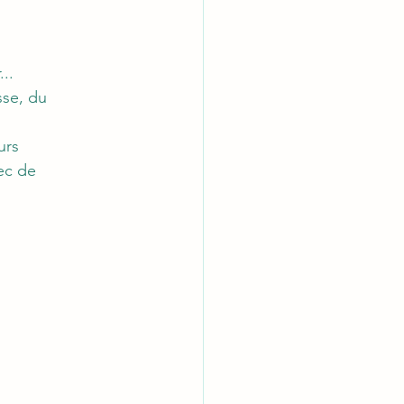
.. 
sse, du 
urs 
ec de 