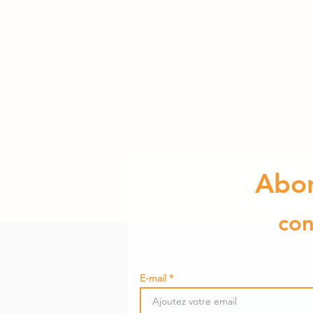
Abon
cons
E-mail