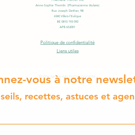
Anne-Sophie Themlin (Pharmacienne titulaire)
Rue Joseph Dethier, 9B
4340 Villers-l'Evêque
BE 0810 193 092
APB 653001
Politique de confidentialité
Liens utiles
nez-vous à notre newsle
Votre santé est notre priorité.
eils, recettes, astuces et ag
en
©2021 par Pharmacie Themlin.