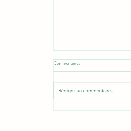
Commentaires
Rédigez un commentaire...
Comprendre son cycle hormonal
pour mieux soulager les douleurs
prémenstruelles