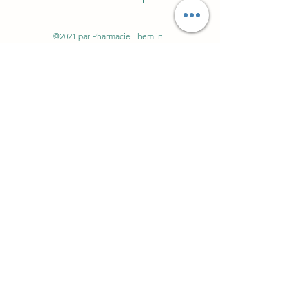
©2021 par Pharmacie Themlin.
Abonnez-vous à notre
newsletter
conseils, recettes, astuces et
ag
enda
E-mail
Prénom
S'inscrire