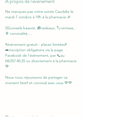
À propos de l'événement
Ne manquez pas notre soirée Caudalie le 
mardi 7 octobre à 19h à la pharmacie 🎉
💆‍♀️conseils beauté, 🎁cadeaux, 🏷remises, 
🥂 convivialité,....
‼️évènement gratuit - places limitées‼️
➡️inscription obligatoire via la page 
Facebook de l'évènement, par 📞au 
04/257.40.25 ou directement à la pharmacie
💚
Nous nous réjouissons de partager ce 
moment festif et convivial avec vous 💚💜