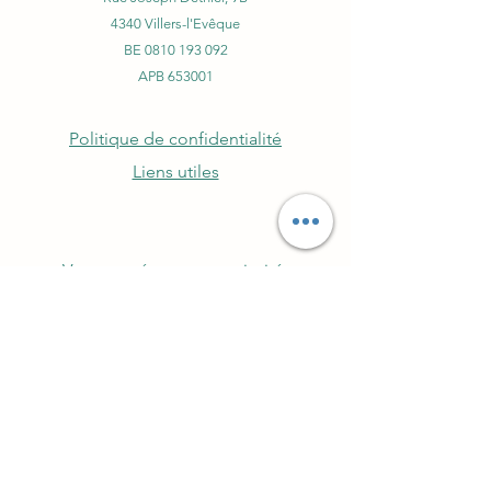
4340 Villers-l'Evêque
BE
0810 193 092
APB 653001
Politique de confidentialité
Liens utiles
Votre santé est notre priorité.
©2021 par Pharmacie Themlin.
Abonnez-vous à notre
newsletter
conseils, recettes, astuces et