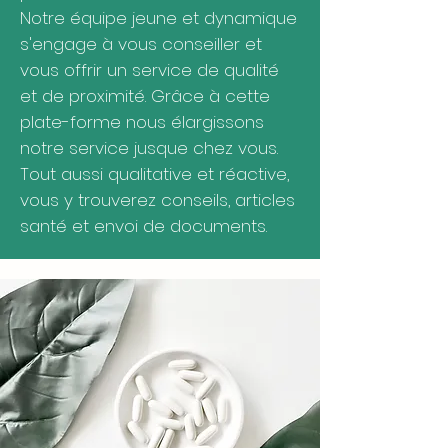
Notre équipe jeune et dynamique
s'engage à vous conseiller et
vous offrir un service de qualité
et de proximité. Grâce à cette
plate-forme nous élargissons
notre service jusque chez vous.
Tout aussi qualitative et réactive,
vous y trouverez conseils, articles
santé et envoi de documents.