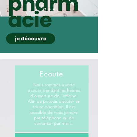
pharm
acie
je découvre
Ecoute
Nous sommes à votre
écoute pendant les heures
d'ouverture de l'officine.
Afin de pouvoir discuter en
toute discrétion, il est
possible de nous joindre
par téléphone ou de
converser par mail…