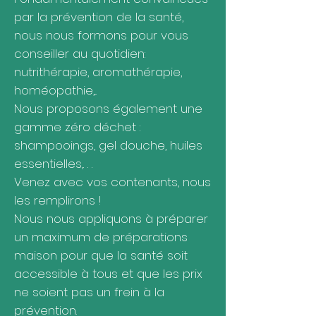
par la prévention de la santé,
nous nous formons pour vous
conseiller au quotidien:
nutrithérapie, aromathérapie,
homéopathie,...
Nous proposons également une
gamme zéro déchet :
shampooings, gel douche, huiles
essentielles,. . .
Venez avec vos contenants, nous
les remplirons !
Nous nous appliquons à préparer
un maximum de préparations
maison pour que la santé soit
accessible à tous et que les prix
ne soient pas un frein à la
prévention.