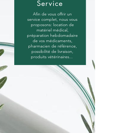
Service
Afin de vous offrir un
service complet, nous vous
proposons: location de
matériel médical,
préparation hebdomadaire
de vos médicaments,
pharmacien de référence,
possibilité de livraison,
produits vétérinaires...